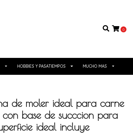
0
HOBBIES Y PASATIEMPOS
MUCHO MAS
a de moler ideal para carne
s con base de succcion para
uperficie ideal incluye