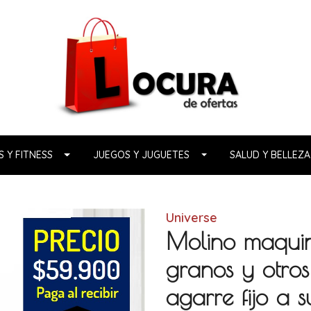
 Y FITNESS
JUEGOS Y JUGUETES
SALUD Y BELLEZA
Universe
Molino maquin
granos y otro
agarre fijo a s