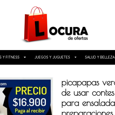
 Y FITNESS
JUEGOS Y JUGUETES
SALUD Y BELLEZA
picapapas ver
de usar contes 
para ensalada
preparaciones.