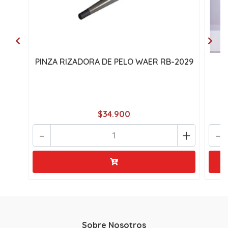
PINZA RIZADORA DE PELO WAER RB-2029
P
$34.900
-
+
-
Sobre Nosotros