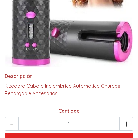
Descripción
Rizadora Cabello Inalambrica Automatica Churcos
Recargable Accesorios
Cantidad
-
+