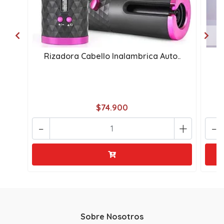
Rizadora Cabello Inalambrica Auto..
P
$74.900
-
+
-
Sobre Nosotros