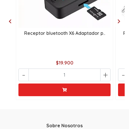
Receptor bluetooth X6 Adaptador p..
Re
$19.900
-
+
-
Sobre Nosotros