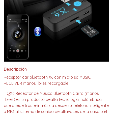
Descripción
Receptor car bluetooth X6 con micro sd MUSIC
RECEIVER manos libres recargable
HQX6 Receptor de Música Bluetooth Carro (manos
libres) es un producto dealta tecnología inalámbrica
que puede trasferir música desde su Teléfono Inteligente
y MP3 al sistema de sonido de altavoces de la casa o el