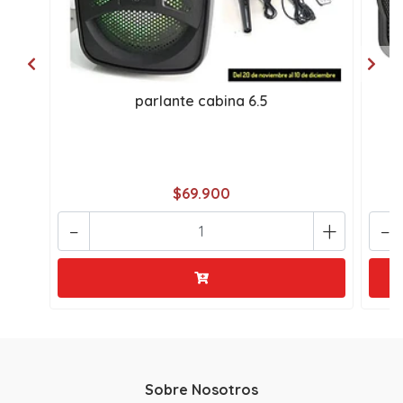
parlante cabina 6.5
C
$69.900
-
+
-
Sobre Nosotros