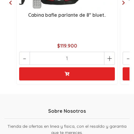
Cabina bafle parlante de 8" bluet..
C
$119.900
-
+
-
Sobre Nosotros
Tienda de ofertas en linea y fisica, con el resaldo y garantia
que te mereces.