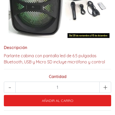
Descripción
Parlante cabina con pantalla led de 6.5 pulgadas
Bluetooth, USB y Micro SD incluye micrófono y control
Cantidad
-
+