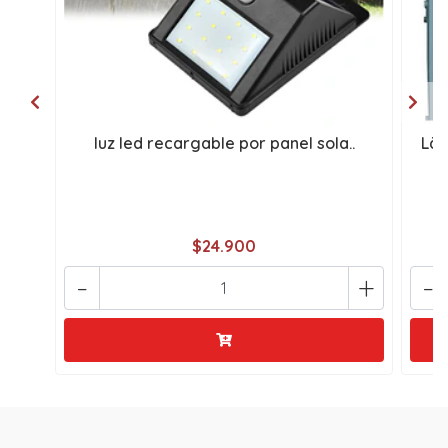
luz led recargable por panel sola..
Làm
$24.900
-
+
-