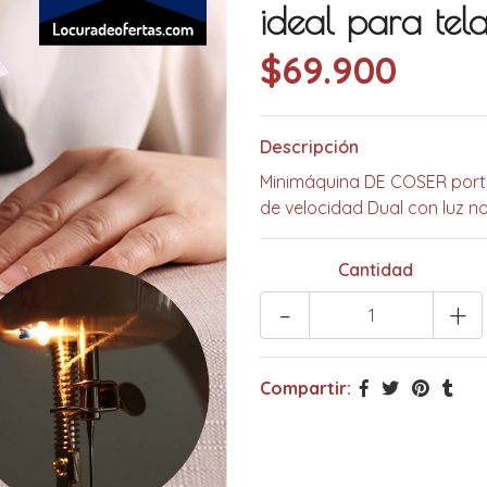
ideal para tela
$69.900
Descripción
Minimáquina DE COSER portát
de velocidad Dual con luz no
Cantidad
-
+
Compartir: