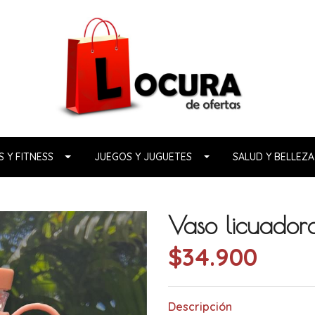
 Y FITNESS
JUEGOS Y JUGUETES
SALUD Y BELLEZA
Vaso licuadora 
$34.900
Descripción