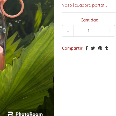
Vaso licuadora portátil.
Cantidad
-
+
Compartir: