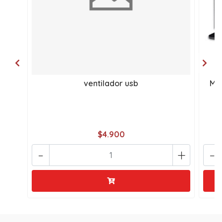
ventilador usb
MIN
$4.900
-
+
-