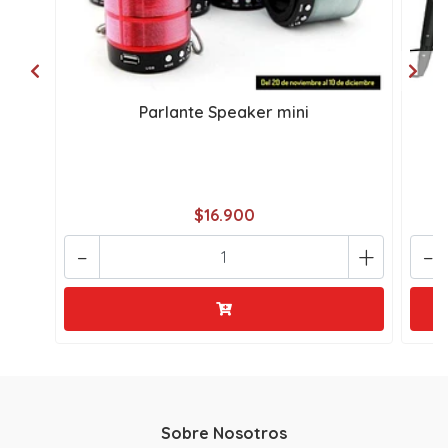
Parlante Speaker mini
C
$16.900
-
+
-
Sobre Nosotros