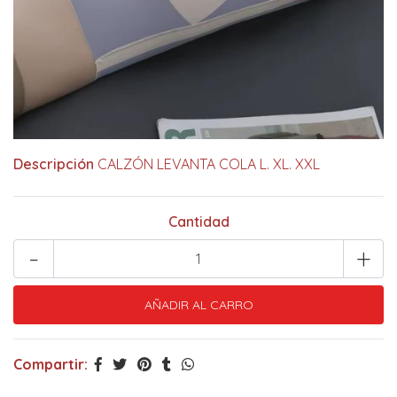
Descripción
CALZÓN LEVANTA COLA L. XL. XXL
Cantidad
-
+
Compartir: